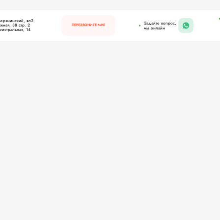
верянинский, вл2
Задайте вопрос,
ная, 38 стр. 2
ПЕРЕЗВОНИТЕ МНЕ
мы онлайн
гистральная, 14