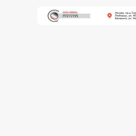
Москва, пр-д Се
Люберцы, ул. Юж
Балашиха, ул. Ма